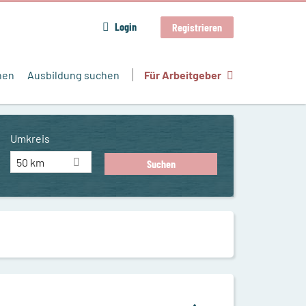
Login
Registrieren
hen
Ausbildung suchen
Für Arbeitgeber
Umkreis
50 km