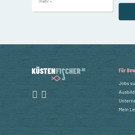
mehr »
Für Bew
Jobs s
Ausbil
Untern
Mein L