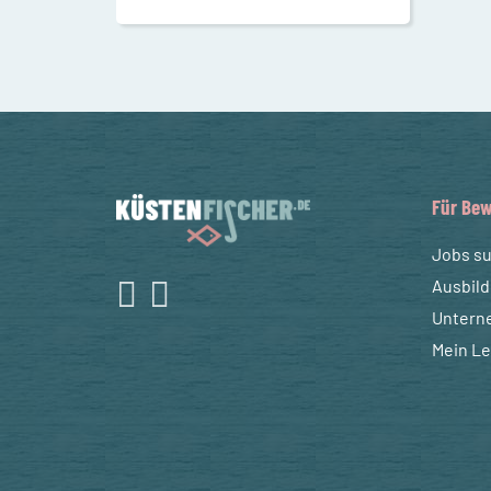
Für Bew
Jobs s
Ausbil
Untern
Mein L