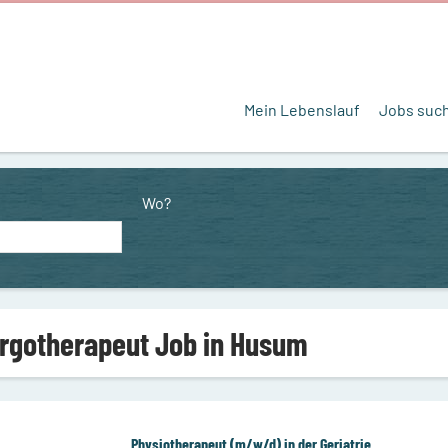
Mein Lebenslauf
Jobs suc
Wo?
Ergotherapeut Job in Husum
Physiotherapeut (m/w/d) in der Geriatrie