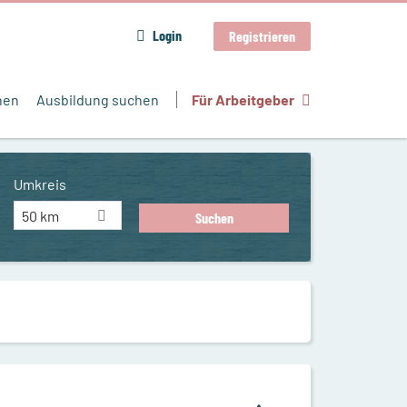
Login
Registrieren
hen
Ausbildung suchen
Für Arbeitgeber
Umkreis
50 km