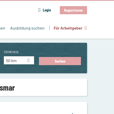
Login
Registrieren
hen
Ausbildung suchen
Für Arbeitgeber
Umkreis
50 km
ismar