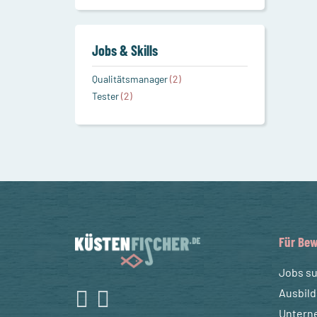
Jobs & Skills
Qualitätsmanager
(2)
Tester
(2)
Für Bew
Jobs s
Ausbil
Untern