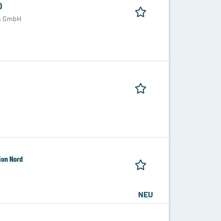
)
en GmbH
ion Nord
NEU