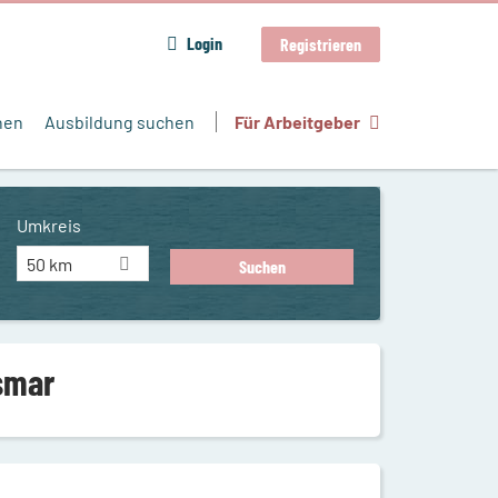
Login
Registrieren
hen
Ausbildung suchen
Für Arbeitgeber
Umkreis
50 km
ismar