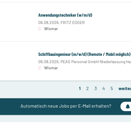
Anwendungstechniker (w/m/d)
06.08.2026,
FRITZ EGGER
Wismar
Schiffbauingenieur (m/w/d) (Remote / Mobil möglich)
06.08.2026,
PEAG Personal GmbH Niederlassung H
Wismar
1
2
3
4
5
weite
Automatisch neue Jobs per E-Mail erhalten?