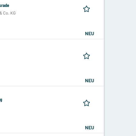
srade
& Co. KG
NEU
NEU
ng
NEU