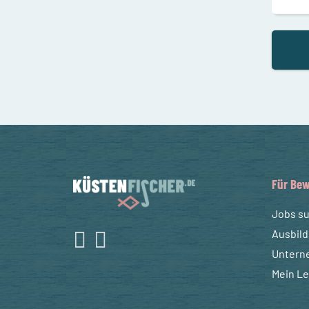
Für Bew
Jobs s
Ausbil
Untern
Mein L