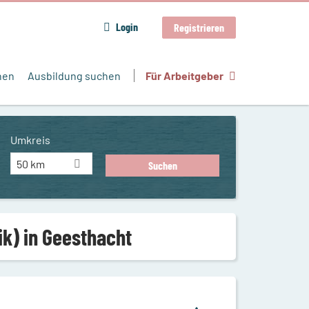
Login
Registrieren
hen
Ausbildung suchen
Für Arbeitgeber
Umkreis
50 km
k) in Geesthacht