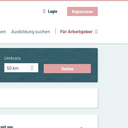
Login
Registrieren
hen
Ausbildung suchen
Für Arbeitgeber
Umkreis
50 km
 mit uns