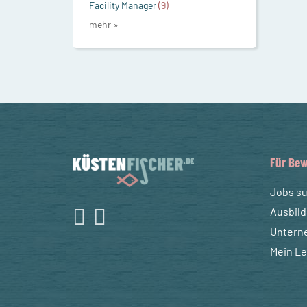
Facility Manager
(9)
mehr »
Für Bew
Jobs s
Ausbil
Untern
Mein L