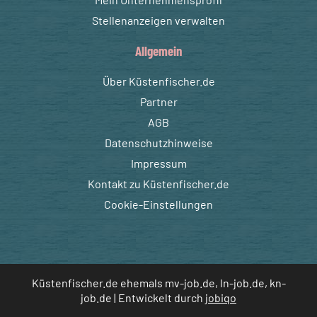
Stellenanzeigen verwalten
Allgemein
Über Küstenfischer.de
Partner
AGB
Datenschutzhinweise
Impressum
Kontakt zu Küstenfischer.de
Cookie-Einstellungen
Küstenfischer.de ehemals mv-job.de, ln-job.de, kn-
job.de | Entwickelt durch
jobiqo