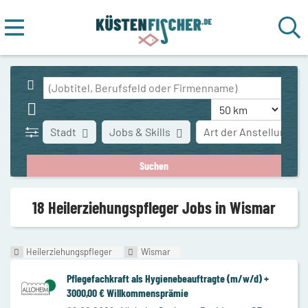
Stadt
Jobs & Skills
Art der Anstellung
18 Heilerziehungspfleger Jobs in Wismar
Heilerziehungspfleger
Wismar
Pflegefachkraft als Hygienebeauftragte (m/w/d) +
3000,00 € Willkommensprämie