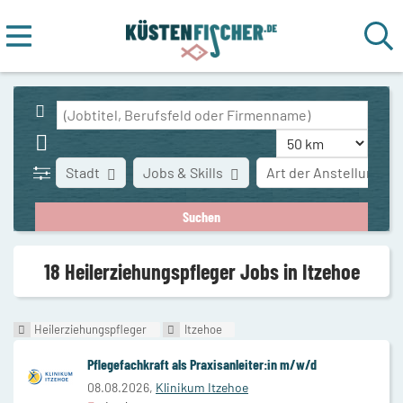
Stadt
Jobs & Skills
Art der Anstellung
18 Heilerziehungspfleger Jobs in Itzehoe
Heilerziehungspfleger
Itzehoe
Pflegefachkraft als Praxisanleiter:in m/w/d
08.08.2026,
Klinikum Itzehoe