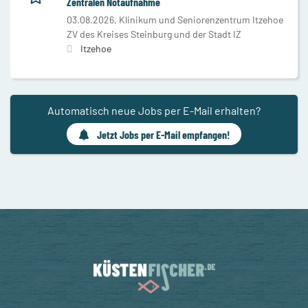
Zentralen Notaufnahme
03.08.2026,
Klinikum und Seniorenzentrum Itzehoe
ZV des Kreises Steinburg und der Stadt IZ
Itzehoe
Automatisch neue Jobs per E-Mail erhalten?
Jetzt Jobs per E-Mail empfangen!