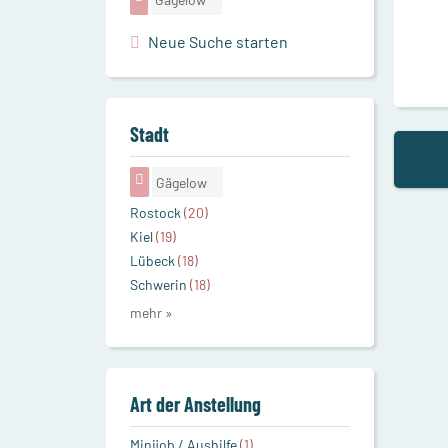
Neue Suche starten
Stadt
Gägelow
Rostock
(20)
Kiel
(19)
Lübeck
(18)
Schwerin
(18)
mehr »
Art der Anstellung
Minijob / Aushilfe
(1)