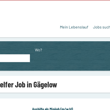
Mein Lebenslauf
Jobs suc
Wo?
Helfer Job in Gägelow
Aushilfe als Minijob (m/w/d)