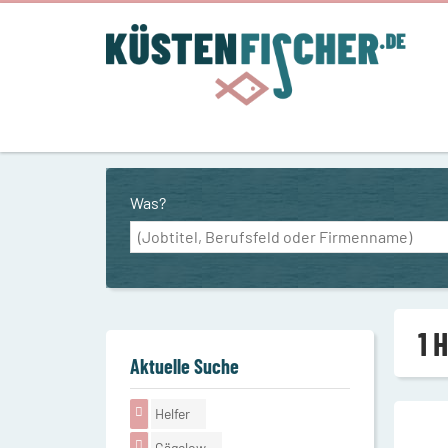
Was?
1 
Aktuelle Suche
Helfer
Gägelow