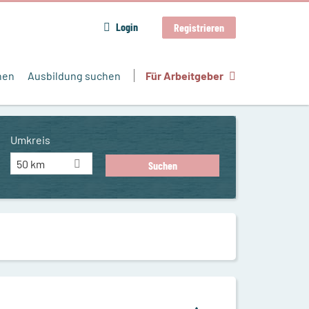
Login
Registrieren
hen
Ausbildung suchen
Für Arbeitgeber
Umkreis
50 km