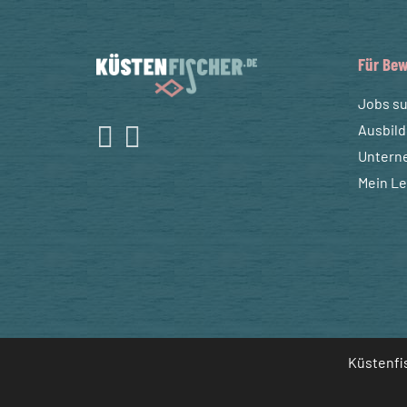
Für Bew
Jobs s
Ausbil
Untern
Mein L
Küstenfis