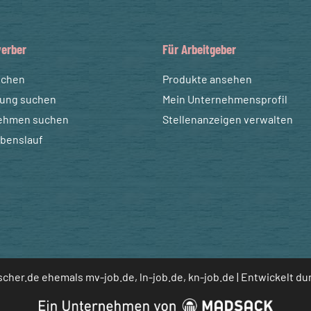
erber
Für Arbeitgeber
uchen
Produkte ansehen
dung suchen
Mein Unternehmensprofil
ehmen suchen
Stellenanzeigen verwalten
ebenslauf
cher.de ehemals mv-job.de, ln-job.de, kn-job.de | Entwickelt d