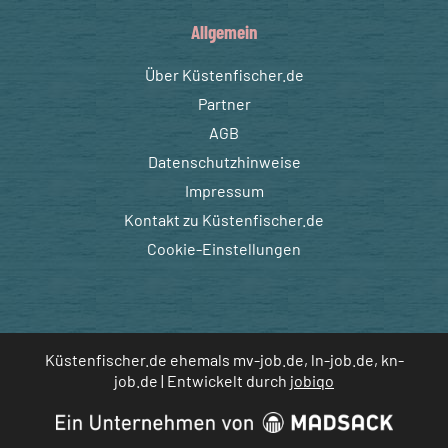
Allgemein
Über Küstenfischer.de
Partner
AGB
Datenschutzhinweise
Impressum
Kontakt zu Küstenfischer.de
Cookie-Einstellungen
Küstenfischer.de ehemals mv-job.de, ln-job.de, kn-
job.de | Entwickelt durch
jobiqo