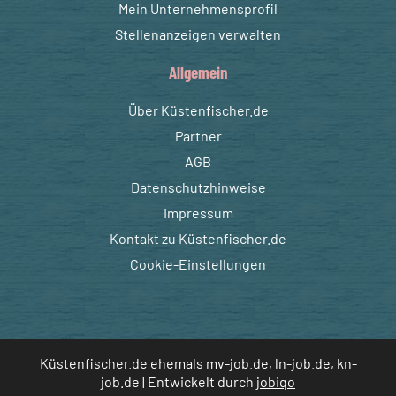
Mein Unternehmensprofil
Stellenanzeigen verwalten
Allgemein
Über Küstenfischer.de
Partner
AGB
Datenschutzhinweise
Impressum
Kontakt zu Küstenfischer.de
Cookie-Einstellungen
Küstenfischer.de ehemals mv-job.de, ln-job.de, kn-
job.de | Entwickelt durch
jobiqo