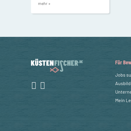
mehr »
Für Bew
Jobs s
Ausbil
Untern
Mein L