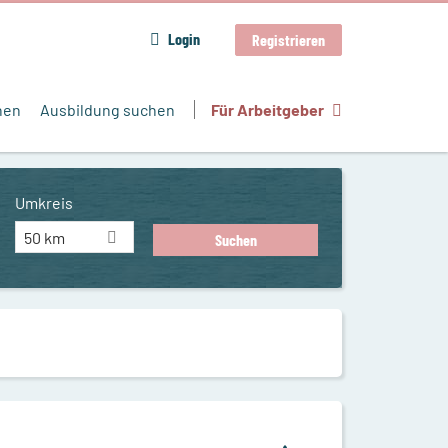
Login
Registrieren
hen
Ausbildung suchen
Für Arbeitgeber
Umkreis
50 km