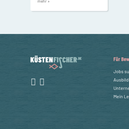
mehr »
Für Bew
Jobs s
Ausbil
Untern
Mein L