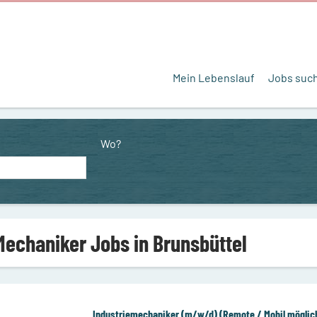
Mein Lebenslauf
Jobs suc
Wo?
Mechaniker Jobs in Brunsbüttel
Industriemechaniker (m/w/d) (Remote / Mobil möglic