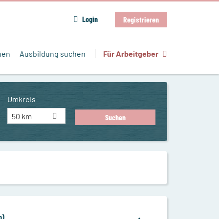
Login
Registrieren
hen
Ausbildung suchen
Für Arbeitgeber
Umkreis
50 km
h)