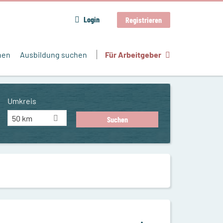
Login
Registrieren
hen
Ausbildung suchen
Für Arbeitgeber
Umkreis
50 km