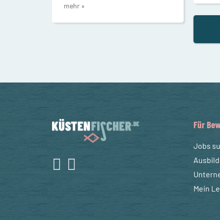
mehr »
Für Bew
Jobs s
Ausbil
Untern
Mein L