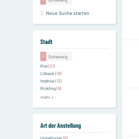
Neue Suche starten
Stadt
Schleswig
Kiel
(21)
Lübeck
(19)
Itzehoe
(13)
Rickling
(9)
mehr »
Art der Anstellung
Unbefristet
(6)