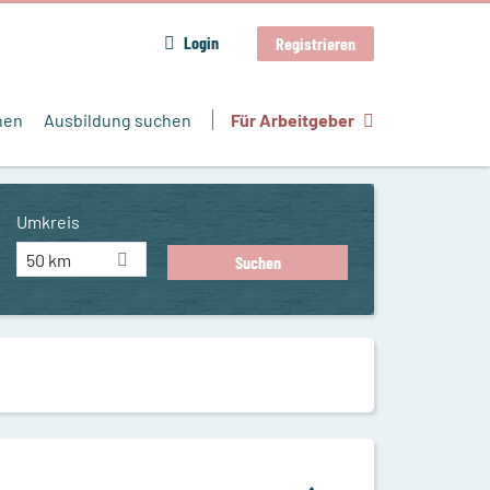
Login
Registrieren
hen
Ausbildung suchen
Für Arbeitgeber
Umkreis
50 km