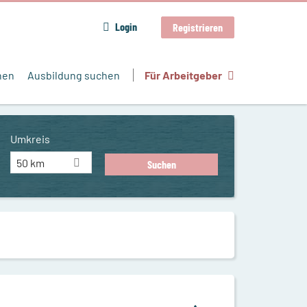
Login
Registrieren
hen
Ausbildung suchen
Für Arbeitgeber
Umkreis
50 km