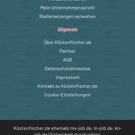
Mein Unternehmensprofil
Stellenanzeigen verwalten
Allgemein
Über Küstenfischer.de
Partner
AGB
Datenschutzhinweise
Impressum
Kontakt zu Küstenfischer.de
Cookie-Einstellungen
Küstenfischer.de ehemals mv-job.de, ln-job.de, kn-
job.de | Entwickelt durch
jobiqo