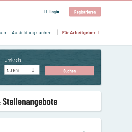
Login
Registrieren
hen
Ausbildung suchen
Für Arbeitgeber
Umkreis
50 km
& Stellenangebote