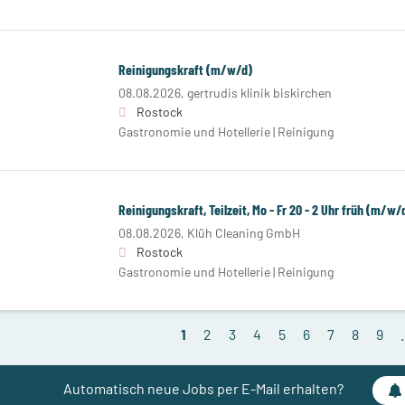
Reinigungskraft (m/w/d)
08.08.2026,
gertrudis klinik biskirchen
Rostock
Gastronomie und Hotellerie | Reinigung
Reinigungskraft, Teilzeit, Mo - Fr 20 - 2 Uhr früh (m/w/
08.08.2026,
Klüh Cleaning GmbH
Rostock
Gastronomie und Hotellerie | Reinigung
1
2
3
4
5
6
7
8
9
Automatisch neue Jobs per E-Mail erhalten?