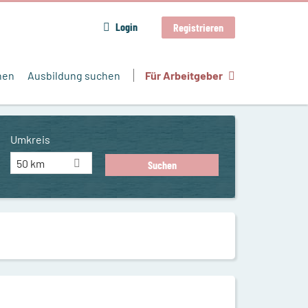
Login
Registrieren
hen
Ausbildung suchen
Für Arbeitgeber
Umkreis
50 km