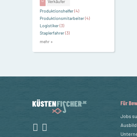
Verkäufer
Produktionshelfer
(4)
Produktionsmitarbeiter
(4)
Logistiker
(3)
Staplerfahrer
(3)
mehr »
Für Bew
Jobs s
Ausbil
Untern