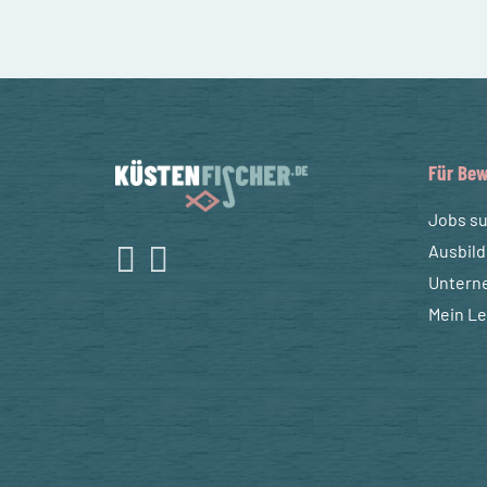
Für Bew
Jobs s
Ausbil
Untern
Mein L