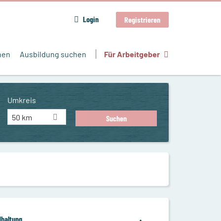
Login
Registrieren
hen
Ausbildung suchen
Für Arbeitgeber
Umkreis
50 km
dhaltung