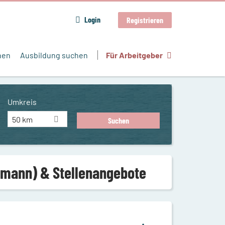
Login
Registrieren
hen
Ausbildung suchen
Für Arbeitgeber
Umkreis
50 km
ufmann) & Stellenangebote