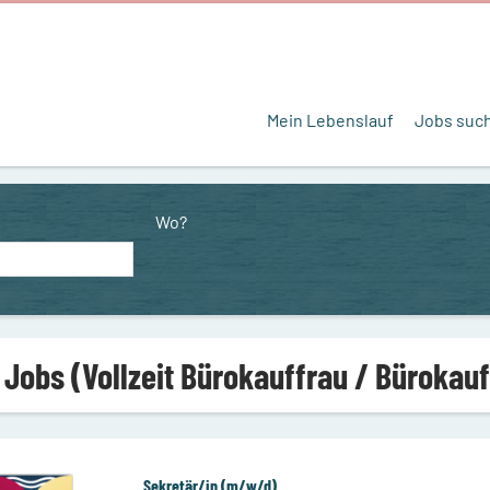
Mein Lebenslauf
Jobs suc
Wo?
 Jobs (Vollzeit Bürokauffrau / Büroka
Sekretär/in (m/w/d)