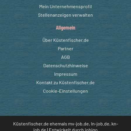
Mein Unternehmensprofil
Stellenanzeigen verwalten
Allgemein
Über Küstenfischer.de
Partner
AGB
Datenschutzhinweise
Impressum
Kontakt zu Küstenfischer.de
Cookie-Einstellungen
Küstenfischer.de ehemals mv-job.de, ln-job.de, kn-
job.de | Entwickelt durch
jobiqo