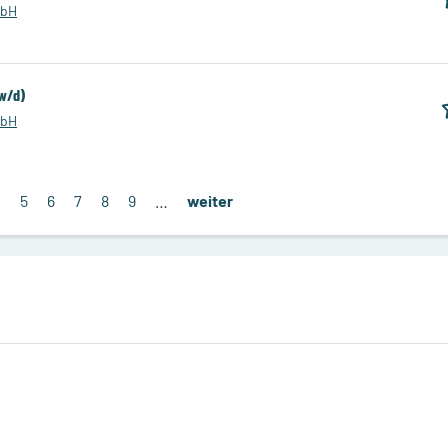
mbH
/w/d)
mbH
4
5
6
7
8
9
…
weiter