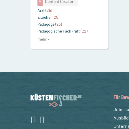
Content Creator
Arzt
(25)
Erzieher
(25)
Pädagoge
(23)
Pädagogische Fachkraft
(22)
mehr »
Für Bew
Jobs s
Ausbil
Untern