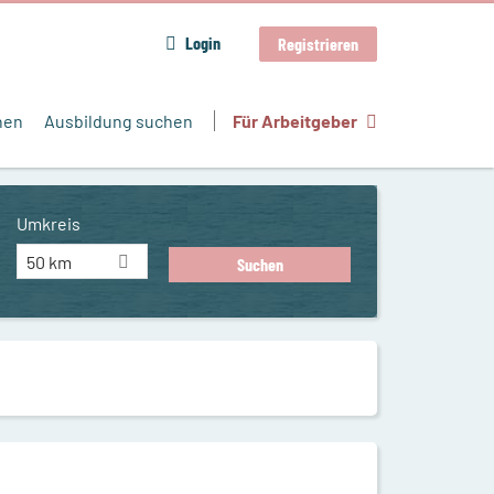
Login
Registrieren
hen
Ausbildung suchen
Für Arbeitgeber
Umkreis
50 km