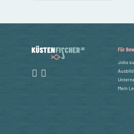
Für Bew
Jobs s
Ausbil
Untern
Mein L