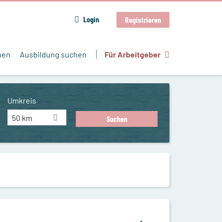
Login
Registrieren
hen
Ausbildung suchen
Für Arbeitgeber
Umkreis
50 km