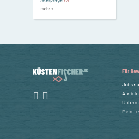
mehr »
Für Bew
Jobs s
Ausbil
Untern
Mein L