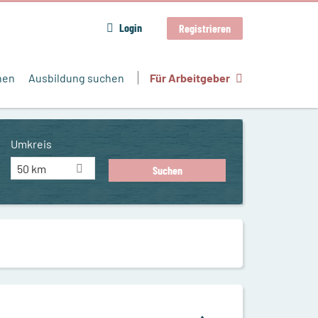
Login
Registrieren
hen
Ausbildung suchen
Für Arbeitgeber
Umkreis
50 km