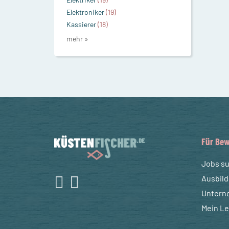
Elektroniker
(19)
Kassierer
(18)
mehr »
Für Bew
Jobs s
Ausbil
Untern
Mein L