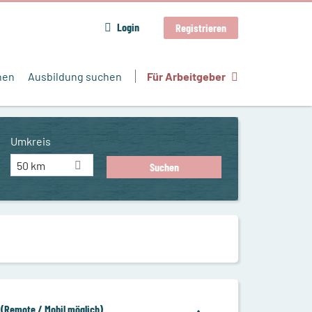
Login
Registrieren
hen
Ausbildung suchen
Für Arbeitgeber
Umkreis
50 km
 (Remote / Mobil möglich)