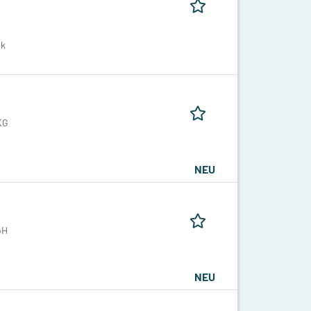
ik
KG
NEU
bH
NEU