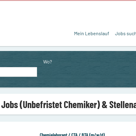
Mein Lebenslauf
Jobs suc
Wo?
 Jobs (Unbefristet Chemiker) & Stelle
Chemielaborant / CTA / BTA (m/w/d)