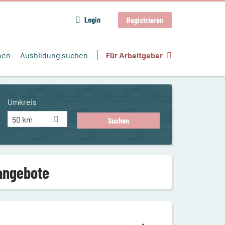
Login
Registrieren
hen
Ausbildung suchen
Für Arbeitgeber
Umkreis
50 km
nangebote