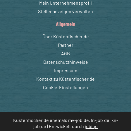
Mein Unternehmensprofil
Stellenanzeigen verwalten
Allgemein
Über Küstenfischer.de
Partner
AGB
Datenschutzhinweise
Impressum
Kontakt zu Küstenfischer.de
Cookie-Einstellungen
Küstenfischer.de ehemals mv-job.de, ln-job.de, kn-
job.de | Entwickelt durch
jobiqo