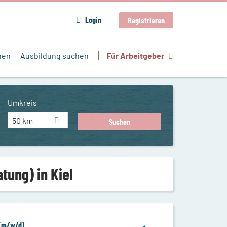
Login
Registrieren
hen
Ausbildung suchen
Für Arbeitgeber
Umkreis
50 km
ung) in Kiel
 (m/w/d)